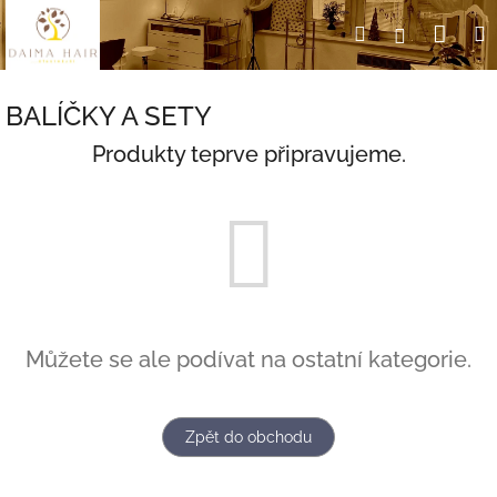
Přejít
Nák
Hledat
Přihlášení
na
obsah
koší
BALÍČKY A SETY
Produkty teprve připravujeme.
Můžete se ale podívat na ostatní kategorie.
Zpět do obchodu