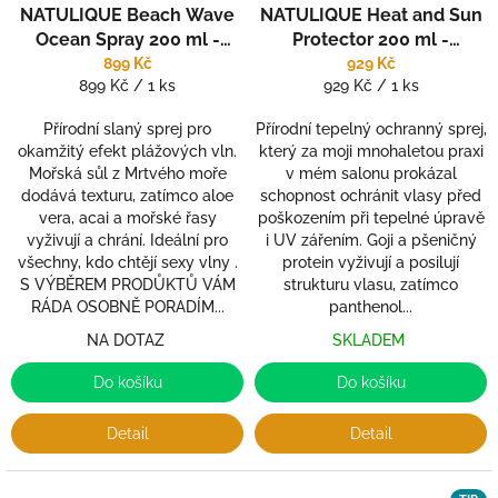
NATULIQUE Beach Wave
NATULIQUE Heat and Sun
Ocean Spray 200 ml -
Protector 200 ml -
Efekt plážových vln v cuku
Nezbytná ochrana před
899 Kč
929 Kč
Měrná
Měrná
899 Kč / 1 ks
929 Kč / 1 ks
letu
teplem a UV zářením
cena:
cena:
Přírodní slaný sprej pro
Přírodní tepelný ochranný sprej,
okamžitý efekt plážových vln.
který za moji mnohaletou praxi
Mořská sůl z Mrtvého moře
v mém salonu prokázal
dodává texturu, zatímco aloe
schopnost ochránit vlasy před
vera, acai a mořské řasy
poškozením při tepelné úpravě
vyživují a chrání. Ideální pro
i UV zářením. Goji a pšeničný
všechny, kdo chtějí sexy vlny .
protein vyživují a posilují
S VÝBĚREM PRODŮKTŮ VÁM
strukturu vlasu, zatímco
RÁDA OSOBNĚ PORADÍM...
panthenol...
NA DOTAZ
SKLADEM
Do košíku
Do košíku
Detail
Detail