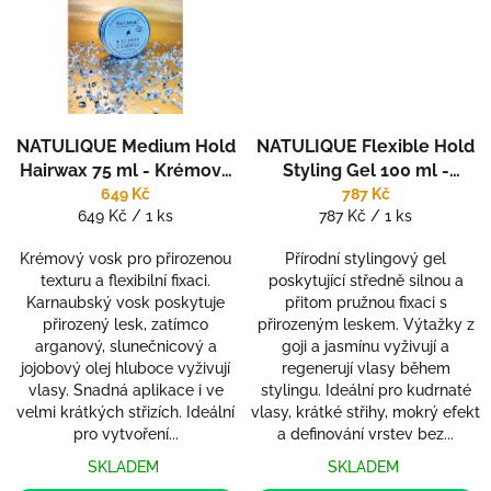
NATULIQUE Medium Hold
NATULIQUE Flexible Hold
Hairwax 75 ml - Krémový
Styling Gel 100 ml -
vosk (pasta) pro
stylingový gel - pružná
649 Kč
787 Kč
Měrná
Měrná
649 Kč / 1 ks
787 Kč / 1 ks
přirozenou texturu
fixace
cena:
cena:
Krémový vosk pro přirozenou
Přírodní stylingový gel
texturu a flexibilní fixaci.
poskytující středně silnou a
Karnaubský vosk poskytuje
přitom pružnou fixaci s
přirozený lesk, zatímco
přirozeným leskem. Výtažky z
arganový, slunečnicový a
goji a jasmínu vyživují a
jojobový olej hluboce vyživují
regenerují vlasy během
vlasy. Snadná aplikace i ve
stylingu. Ideální pro kudrnaté
velmi krátkých střizích. Ideální
vlasy, krátké střihy, mokrý efekt
pro vytvoření...
a definování vrstev bez...
SKLADEM
SKLADEM