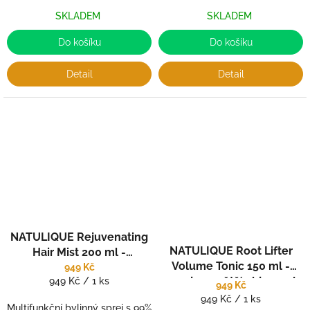
SKLADEM
SKLADEM
Do košíku
Do košíku
Detail
Detail
NATULIQUE Rejuvenating
NATULIQUE Root Lifter
Hair Mist 200 ml -
Volume Tonic 150 ml -
Multifunkční zázrak pro
949 Kč
Měrná
sprej pro větší objem od
949 Kč / 1 ks
vlasy i pokožku
949 Kč
cena:
kořínků
Měrná
949 Kč / 1 ks
Multifunkční bylinný sprej s 99%