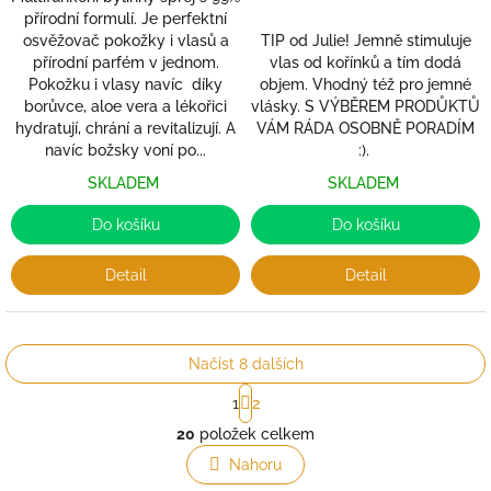
cena:
přírodní formulí. Je perfektní
TIP od Julie! Jemně stimuluje
osvěžovač pokožky i vlasů a
vlas od kořínků a tím dodá
přírodní parfém v jednom.
objem. Vhodný též pro jemné
Pokožku i vlasy navíc díky
vlásky. S VÝBĚREM PRODŮKTŮ
borůvce, aloe vera a lékořici
VÁM RÁDA OSOBNĚ PORADÍM
hydratují, chrání a revitalizují. A
:).
navíc božsky voní po...
SKLADEM
SKLADEM
Do košíku
Do košíku
Detail
Detail
Načíst 8 dalších
S
1
2
t
O
r
20
položek celkem
v
á
l
Nahoru
n
á
k