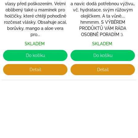
vlasy před poškozením. Velmi
a navíc dodá potřebnou výživu,,
oblíbený také u maminek pro
vč. hydratace, svým růžovým
holčičky, které chtějí pohodlně
olejíčkem. A ta vůně....
rozčesat vlásky. Obsahuje acai,
hmmmm. S VÝBĚREM
borůvky, mango a aloe vera
PRODŮKTŮ VÁM RÁDA
pro...
OSOBNĚ PORADÍM :).
SKLADEM
SKLADEM
Do košíku
Do košíku
Detail
Detail