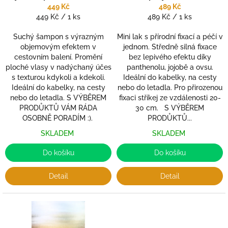
k
Objem na cestách
Perfektní fixace s péčí v
449 Kč
489 Kč
t
Měrná
Měrná
449 Kč / 1 ks
489 Kč / 1 ks
kabelce
ů
cena:
cena:
Suchý šampon s výrazným
Mini lak s přírodní fixací a péčí v
objemovým efektem v
jednom. Středně silná fixace
cestovním balení. Promění
bez lepivého efektu díky
ploché vlasy v nadýchaný účes
panthenolu, jojobě a ovsu.
s texturou kdykoli a kdekoli.
Ideální do kabelky, na cesty
Ideální do kabelky, na cesty
nebo do letadla. Pro přirozenou
nebo do letadla. S VÝBĚREM
fixaci stříkej ze vzdálenosti 20-
PRODŮKTŮ VÁM RÁDA
30 cm. S VÝBĚREM
OSOBNĚ PORADÍM :).
PRODŮKTŮ...
SKLADEM
SKLADEM
Do košíku
Do košíku
Detail
Detail