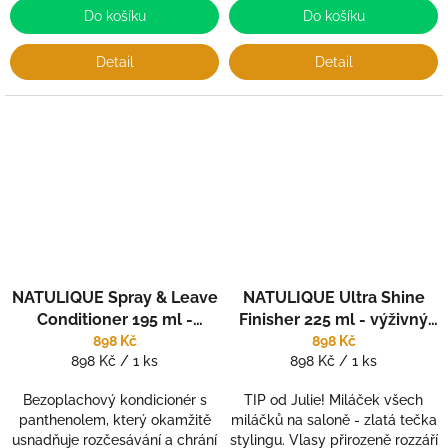
Do košíku
Do košíku
Detail
Detail
NATULIQUE Spray & Leave
NATULIQUE Ultra Shine
Conditioner 195 ml -
Finisher 225 ml - výživný
bezoplachový
sprej pro rozjasnění vlasů
898 Kč
898 Kč
Měrná
Měrná
898 Kč / 1 ks
898 Kč / 1 ks
kondicionér/pomocník při
cena:
cena:
rozčesávání
Bezoplachový kondicionér s
TIP od Julie! Miláček všech
panthenolem, který okamžitě
miláčků na saloně - zlatá tečka
usnadňuje rozčesávání a chrání
stylingu. Vlasy přirozeně rozzáří