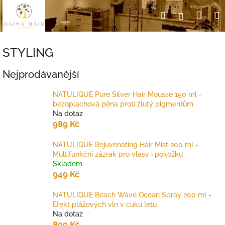
Přejít
Nák
Hledat
Přihlášení
na
obsah
koší
STYLING
Nejprodávanější
NATULIQUE Pure Silver Hair Mousse 150 ml -
bezoplachová pěna proti žlutý pigmentům
Na dotaz
989 Kč
NATULIQUE Rejuvenating Hair Mist 200 ml -
Multifunkční zázrak pro vlasy i pokožku
Skladem
949 Kč
NATULIQUE Beach Wave Ocean Spray 200 ml -
Efekt plážových vln v cuku letu
Na dotaz
899 Kč