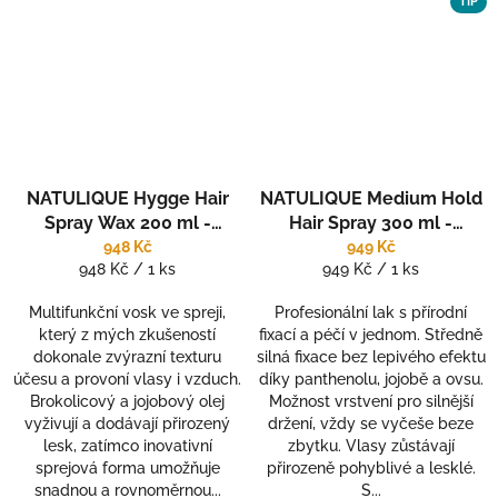
TIP
NATULIQUE Hygge Hair
NATULIQUE Medium Hold
Spray Wax 200 ml -
Hair Spray 300 ml -
Přirozená definice s vůní
pečující lak na vlasy
948 Kč
949 Kč
Měrná
Měrná
948 Kč / 1 ks
949 Kč / 1 ks
od včeliček
cena:
cena:
Multifunkční vosk ve spreji,
Profesionální lak s přírodní
který z mých zkušeností
fixací a péčí v jednom. Středně
dokonale zvýrazní texturu
silná fixace bez lepivého efektu
účesu a provoní vlasy i vzduch.
díky panthenolu, jojobě a ovsu.
Brokolicový a jojobový olej
Možnost vrstvení pro silnější
vyživují a dodávají přirozený
držení, vždy se vyčeše beze
lesk, zatímco inovativní
zbytku. Vlasy zůstávají
sprejová forma umožňuje
přirozeně pohyblivé a lesklé.
snadnou a rovnoměrnou...
S...