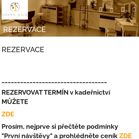
Přejít
Nák
Hledat
Přihlášení
na
obsah
koší
REZERVACE
REZERVACE
__________________________________
REZERVOVAT TERMÍN v kadeřnictví
MŮŽETE
ZDE
Prosím, nejprve si přečtěte podmínky
"První návštěvy" a prohlédněte ceník
ZDE