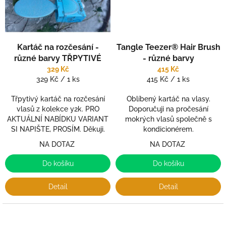
Kartáč na rozčesání -
Tangle Teezer® Hair Brush
různé barvy TŘPYTIVÉ
- různé barvy
329 Kč
415 Kč
Měrná
Měrná
329 Kč / 1 ks
415 Kč / 1 ks
cena:
cena:
Třpytivý kartáč na rozčesání
Oblíbený kartáč na vlasy.
vlasů z kolekce y2k. PRO
Doporučuji na pročesání
AKTUÁLNÍ NABÍDKU VARIANT
mokrých vlasů společně s
SI NAPIŠTE, PROSÍM. Děkuji.
kondicionérem.
NA DOTAZ
NA DOTAZ
Do košíku
Do košíku
Detail
Detail