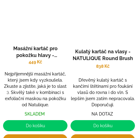
Masážní kartáč pro
Kulatý kartáč na vlasy -
pokožku hlavy -
NATULIQUE Round Brush
NATULIQUE Stimulating
449 Kč
838 Kč
Scalp Brush
Nejpříjemnější masážní kartáč,
Dřevěný kulatý kartáč s
který jsem kdy vyzkoušela.
kančími štětinami pro foukání
Zkuste a zjistíte, jaká je to slast
vlasů do rovna i do vln. S
:). Skvělý také v kombinaci s
lepším jsem zatím nepracovala.
exfoliační maskou na pokožku
Doporučuji.
od Natulique.
NA DOTAZ
SKLADEM
Do košíku
Do košíku