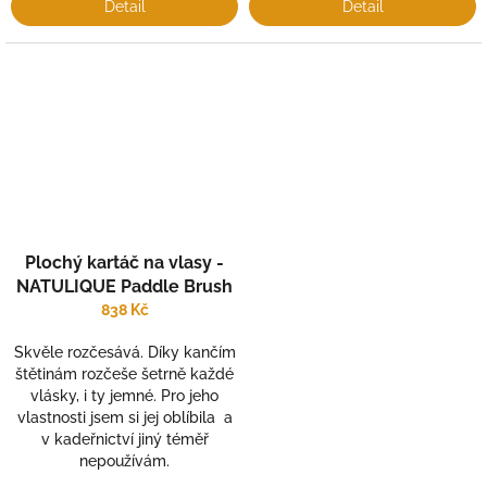
Detail
Detail
Plochý kartáč na vlasy -
NATULIQUE Paddle Brush
838 Kč
Skvěle rozčesává. Díky kančím
štětinám rozčeše šetrně každé
vlásky, i ty jemné. Pro jeho
vlastnosti jsem si jej oblíbila a
v kadeřnictví jiný téměř
nepoužívám.