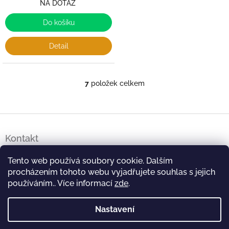
NA DOTAZ
Do košíku
Detail
7
položek celkem
O
v
l
á
Z
d
á
a
Kontakt
p
c
a
í
salon
@
daimahair.cz
Tento web používá soubory cookie. Dalším
t
p
procházením tohoto webu vyjadřujete souhlas s jejich
í
r
776553611
používáním.. Více informací
zde
.
v
k
https://www.facebook.com/profile.php?id=100063654634769
y
Nastavení
v
daima.hair
ý