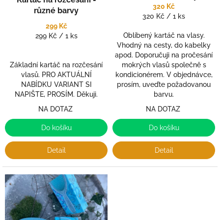
k
320 Kč
různé barvy
t
Měrná
320 Kč / 1 ks
ů
cena:
299 Kč
Měrná
Oblíbený kartáč na vlasy.
299 Kč / 1 ks
cena:
Vhodný na cesty, do kabelky
apod. Doporučuji na pročesání
Základní kartáč na rozčesání
mokrých vlasů společně s
vlasů. PRO AKTUÁLNÍ
kondicionérem. V objednávce,
NABÍDKU VARIANT SI
prosím, uveďte požadovanou
NAPIŠTE, PROSÍM. Děkuji.
barvu.
NA DOTAZ
NA DOTAZ
Do košíku
Do košíku
Detail
Detail