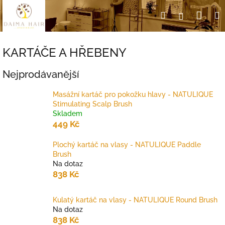
Přejít
Nák
Hledat
Přihlášení
na
obsah
koší
KARTÁČE A HŘEBENY
Nejprodávanější
Masážní kartáč pro pokožku hlavy - NATULIQUE
Stimulating Scalp Brush
Skladem
449 Kč
Plochý kartáč na vlasy - NATULIQUE Paddle
Brush
Na dotaz
838 Kč
Kulatý kartáč na vlasy - NATULIQUE Round Brush
Na dotaz
838 Kč