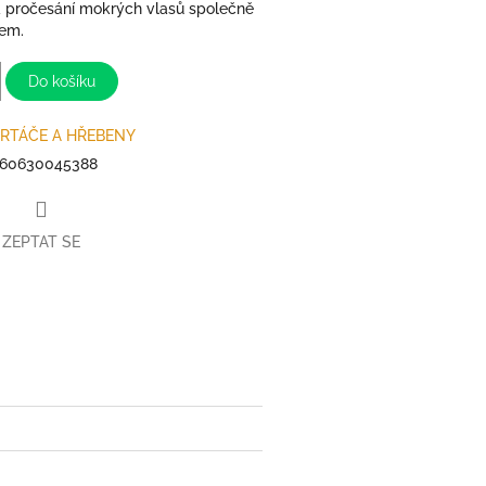
a pročesání mokrých vlasů společně
rem.
Do košíku
RTÁČE A HŘEBENY
60630045388
ZEPTAT SE
book