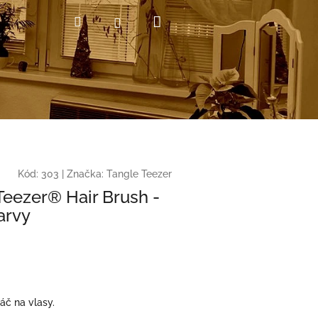
Nákupní
Hledat
Přihlášení
košík
Kód:
303
|
Značka:
Tangle Teezer
Teezer® Hair Brush -
arvy
áč na vlasy.