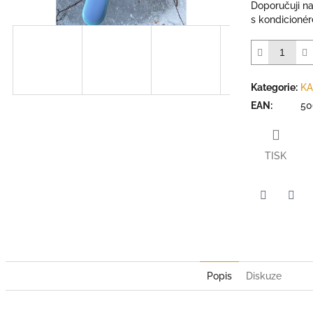
Doporučuji n
s kondicioné
Kategorie
:
KA
EAN
:
50
TISK
Twitter
Face
Popis
Diskuze