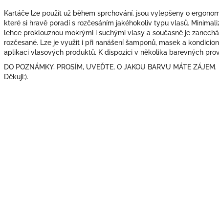
Kartáče lze použít už během sprchování, jsou vylepšeny o ergonomick
které si hravě poradí s rozčesáním jakéhokoliv typu vlasů. Minimaliz
lehce proklouznou mokrými i suchými vlasy a současně je zanecháv
rozčesané. Lze je využít i při nanášení šamponů, masek a kondicion
aplikaci vlasových produktů. K dispozici v několika barevných pro
DO POZNÁMKY, PROSÍM, UVEĎTE, O JAKOU BARVU MÁTE ZÁJEM.
Děkuji:).