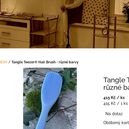
BENY
/
Tangle Teezer® Hair Brush - různé barvy
Tangle 
různé b
415 Kč
/ ks
Měrná
415 Kč / 1 ks
cena:
Na dotaz
Oblíbený kart