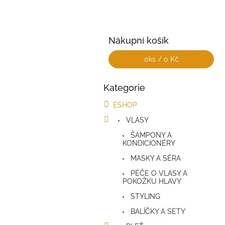
a
n
e
l
Nákupní košík
0
ks /
0 Kč
Kategorie
Přeskočit
kategorie
ESHOP
VLASY
ŠAMPONY A
KONDICIONÉRY
MASKY A SÉRA
PÉČE O VLASY A
POKOŽKU HLAVY
STYLING
BALÍČKY A SETY