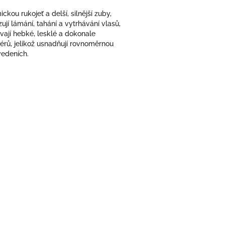
ou rukojeť a delší, silnější zuby,
ují lámání, tahání a vytrhávání vlasů,
ají hebké, lesklé a dokonale
érů, jelikož usnadňují rovnoměrnou
vedeních.