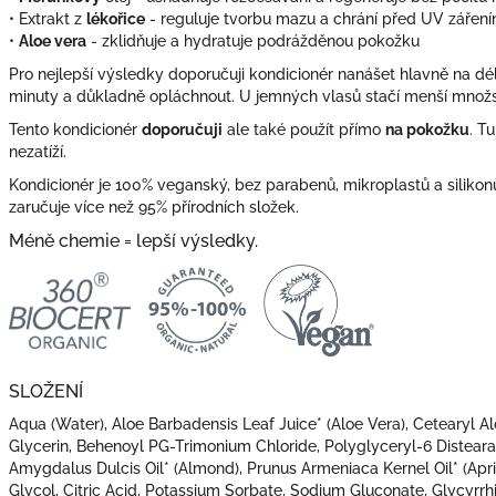
• Extrakt z
lékořice
- reguluje tvorbu mazu a chrání před UV zářen
•
Aloe vera
- zklidňuje a hydratuje podrážděnou pokožku
Pro nejlepší výsledky doporučuji kondicionér nanášet hlavně na dé
minuty a důkladně opláchnout. U jemných vlasů stačí menší množs
Tento kondicionér
doporučuji
ale také použít přímo
na pokožku
. T
nezatíží.
Kondicionér je 100% veganský, bez parabenů, mikroplastů a silik
zaručuje více než 95% přírodních složek.
Méně chemie = lepší výsledky.
SLOŽENÍ
Aqua (Water), Aloe Barbadensis Leaf Juice* (Aloe Vera), Cetearyl Al
Glycerin, Behenoyl PG-Trimonium Chloride, Polyglyceryl-6 Distear
Amygdalus Dulcis Oil* (Almond), Prunus Armeniaca Kernel Oil* (Apri
Glycol, Citric Acid, Potassium Sorbate, Sodium Gluconate, Glycyrrhi