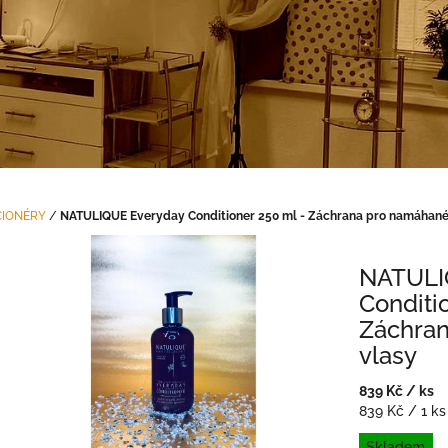
CIONÉRY
/
NATULIQUE Everyday Conditioner 250 ml - Záchrana pro namáhané
NATULI
Conditi
Záchra
vlasy
839 Kč
/ ks
Měrná
839 Kč / 1 ks
cena:
Skladem