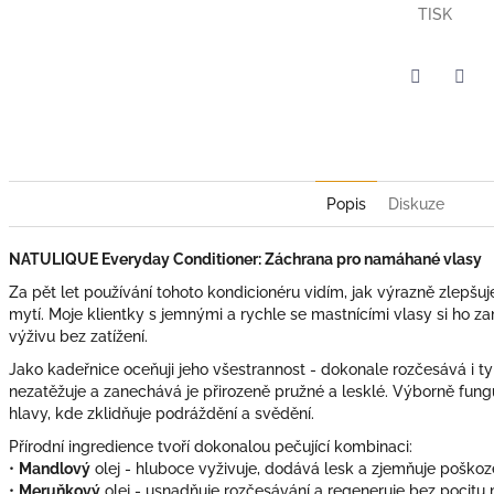
TISK
Twitter
Face
Popis
Diskuze
NATULIQUE Everyday Conditioner: Záchrana pro namáhané vlasy
Za pět let používání tohoto kondicionéru vidím, jak výrazně zlepšuj
mytí. Moje klientky s jemnými a rychle se mastnícími vlasy si ho 
výživu bez zatížení.
Jako kadeřnice oceňuji jeho všestrannost - dokonale rozčesává i ty 
nezatěžuje a zanechává je přirozeně pružné a lesklé. Výborně fun
hlavy, kde zklidňuje podráždění a svědění.
Přírodní ingredience tvoří dokonalou pečující kombinaci:
•
Mandlový
olej - hluboce vyživuje, dodává lesk a zjemňuje poškoz
•
Meruňkový
olej - usnadňuje rozčesávání a regeneruje bez pocitu