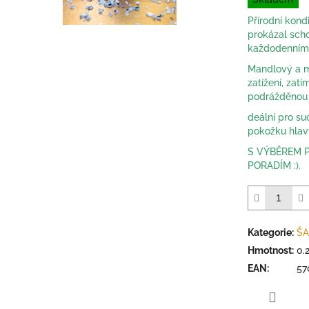
Přírodní kond
prokázal scho
každodenním 
Mandlový a m
zatížení, zatí
podrážděnou 
deální pro su
pokožku hlavy
S VÝBĚREM 
PORADÍM :).
Kategorie
:
ŠA
Hmotnost
:
0.
EAN
:
57