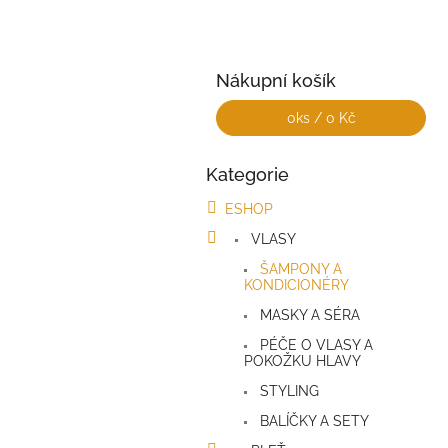
a
n
e
l
Nákupní košík
0
ks /
0 Kč
Kategorie
Přeskočit
kategorie
ESHOP
VLASY
ŠAMPONY A
KONDICIONÉRY
MASKY A SÉRA
PÉČE O VLASY A
POKOŽKU HLAVY
STYLING
BALÍČKY A SETY