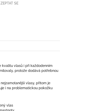
ZEPTAT SE
book
e kvalitu vlasů i při každodenním
zamilovaly, protože dodává potřebnou
nejzamotanější vlasy, přitom je
guje i na problematickou pokožku
ený vlas
 mastnoty