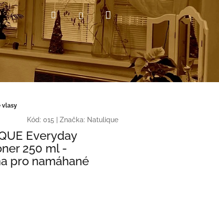
Nákupní
Hledat
Přihlášení
košík
 vlasy
Kód:
015
|
Značka:
Natulique
QUE Everyday
oner 250 ml -
na pro namáhané