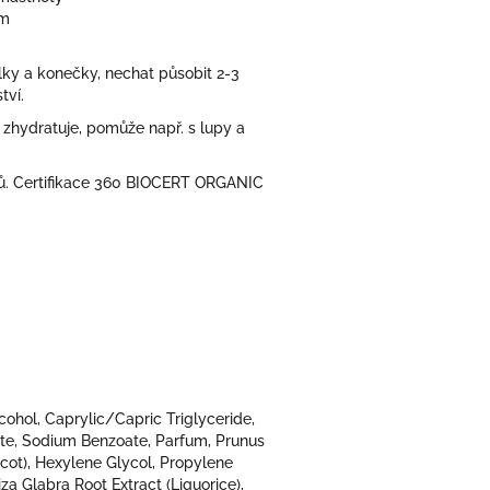
ím
lky a konečky, nechat působit 2-3
tví.
u zhydratuje, pomůže např. s lupy a
onů. Certifikace 360 BIOCERT ORGANIC
cohol, Caprylic/Capric Triglyceride,
ate, Sodium Benzoate, Parfum, Prunus
cot), Hexylene Glycol, Propylene
za Glabra Root Extract (Liquorice),