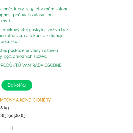
icionér, který za 5 let v mém salonu
pnost pečovat o vlasy i při
mytí.
eruňkový olej poskytují výživu bez
mco aloe vera a lékořice zklidňují
pokožku. I
ché, poškozené vlasy i citlivou
. 99% přírodních složek.
PRODŮKTŮ VÁM RÁDA OSOBNĚ
Do košíku
MPONY A KONDICIONÉRY
28 kg
06323058463